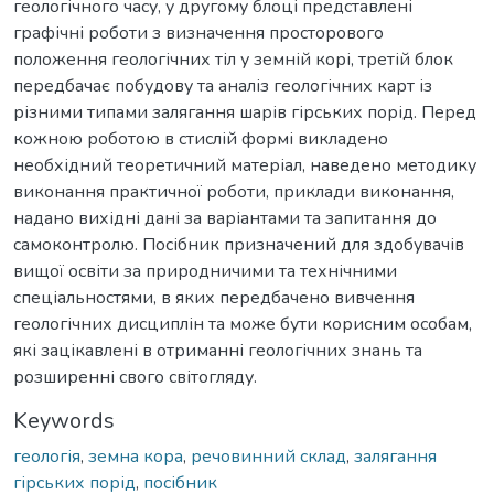
геологічного часу, у другому блоці представлені
графічні роботи з визначення просторового
положення геологічних тіл у земній корі, третій блок
передбачає побудову та аналіз геологічних карт із
різними типами залягання шарів гірських порід. Перед
кожною роботою в стислій формі викладено
необхідний теоретичний матеріал, наведено методику
виконання практичної роботи, приклади виконання,
надано вихідні дані за варіантами та запитання до
самоконтролю. Посібник призначений для здобувачів
вищої освіти за природничими та технічними
спеціальностями, в яких передбачено вивчення
геологічних дисциплін та може бути корисним особам,
які зацікавлені в отриманні геологічних знань та
розширенні свого світогляду.
Keywords
геологія
,
земна кора
,
речовинний склад
,
залягання
гірських порід
,
посібник