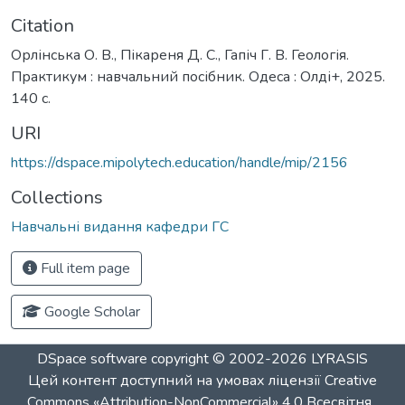
Citation
Орлінська О. В., Пікареня Д. С., Гапіч Г. В. Геологія.
Практикум : навчальний посібник. Одеса : Олді+, 2025.
140 с.
URI
https://dspace.mipolytech.education/handle/mip/2156
Collections
Навчальні видання кафедри ГС
Full item page
Google Scholar
DSpace software
copyright © 2002-2026
LYRASIS
Цей контент доступний на умовах ліцензії
Creative
Commons «Attribution-NonCommercial» 4.0 Всесвітня
.