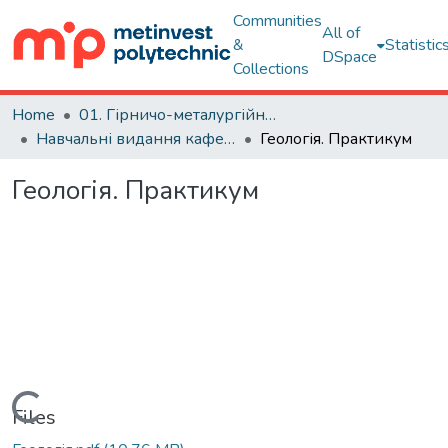
Communities
All of
&
Statistic
DSpace
Collections
Home
01. Гірничо-металургійний факультет
Навчальні видання кафедри ГС
Геологія. Практикум
Геологія. Практикум
Loading...
Files