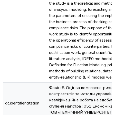
the study is a theoretical and method
of analysis, modeling, forecasting and
the parameters of ensuring the impl
the business process of checking cou
compliance risks. The purpose of the q
work study is to identify opportunitie
the operational efficiency of assessi
compliance risks of counterparties. In
qualification work, general scientific
literature analysis, IDEF0 methodolog
Definition for Function Modeling, prin
methods of building relational datab
entity-relationship (ER) models were
Фокін Є. Оцінка комплаєнс-ризик
контрагентів та методи управлінн
кваліфікаційна робота на здобутт
dc.identifier.citation
ступеня магістра : 051 Економіка 
ТОВ «ТЕХНІЧНИЙ УНІВЕРСИТЕТ 