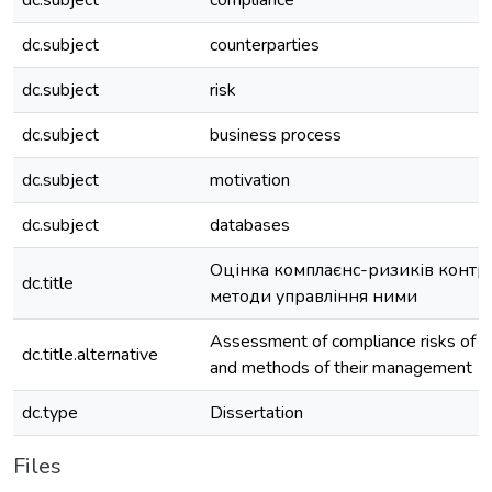
dc.subject
compliance
dc.subject
counterparties
dc.subject
risk
dc.subject
business process
dc.subject
motivation
dc.subject
databases
Оцінка комплаєнс-ризиків контра
dc.title
методи управління ними
Assessment of compliance risks of c
dc.title.alternative
and methods of their management
dc.type
Dissertation
Files