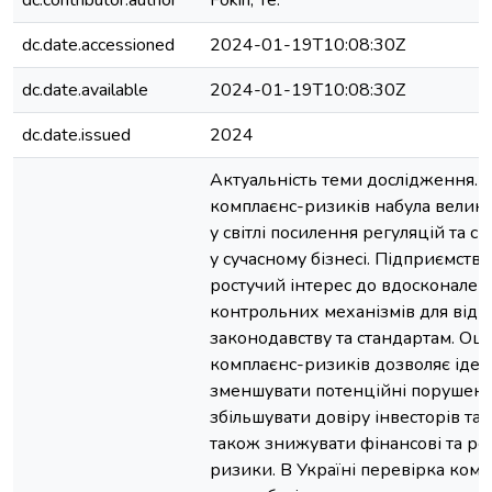
dc.contributor.author
Fokin, Ye.
dc.date.accessioned
2024-01-19T10:08:30Z
dc.date.available
2024-01-19T10:08:30Z
dc.date.issued
2024
Актуальність теми дослідження. 
комплаєнс-ризиків набула великої
у світлі посилення регуляцій та с
у сучасному бізнесі. Підприємств
ростучий інтерес до вдосконален
контрольних механізмів для відп
законодавству та стандартам. Оці
комплаєнс-ризиків дозволяє іден
зменшувати потенційні порушенн
збільшувати довіру інвесторів та к
також знижувати фінансові та ре
ризики. В Україні перевірка комп