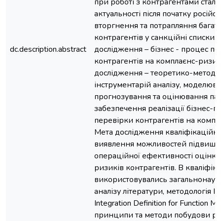
при роботі з контрагентами стала
актуальності після початку російс
вторгнення та потрапляння багат
контрагентів у санкційні списки. 
dc.description.abstract
дослідження – бізнес - процес п
контрагентів на комплаєнс-ризи
дослідження – теоретико-методо
інструментарій аналізу, моделюва
прогнозування та оцінювання па
забезпечення реалізації бізнес-п
перевірки контрагентів на компл
Мета дослідження кваліфікаційно
виявлення можливостей підвищ
операційної ефективності оцінки
ризиків контрагентів. В кваліфіка
використовувались загальнонаук
аналізу літератури, методологія I
Integration Definition for Function Mo
принципи та методи побудови ре