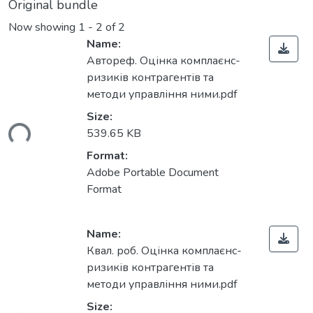
Original bundle
Now showing
1 - 2 of 2
Name:
Автореф. Оцінка комплаєнс-
ризиків контрагентів та
методи управління ними.pdf
ading...
Size:
539.65 KB
Format:
Adobe Portable Document
Format
Name:
Квал. роб. Оцінка комплаєнс-
ризиків контрагентів та
методи управління ними.pdf
Size: