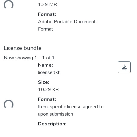
ading...
1.29 MB
Format:
Adobe Portable Document
Format
License bundle
Now showing
1 - 1 of 1
Name:
license.txt
Size:
10.29 KB
ading...
Format:
Item-specific license agreed to
upon submission
Description: