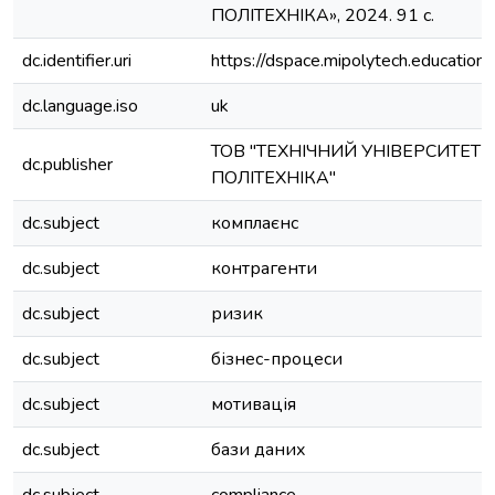
ПОЛІТЕХНІКА», 2024. 91 с.
dc.identifier.uri
https://dspace.mipolytech.education
dc.language.iso
uk
ТОВ "ТЕХНІЧНИЙ УНІВЕРСИТЕТ 
dc.publisher
ПОЛІТЕХНІКА"
dc.subject
комплаєнс
dc.subject
контрагенти
dc.subject
ризик
dc.subject
бізнес-процеси
dc.subject
мотивація
dc.subject
бази даних