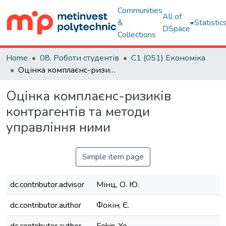
Communities
All of
&
Statistic
DSpace
Collections
Home
08. Роботи студентів
C1 (051) Економіка
Оцінка комплаєнс-ризиків контрагентів та методи управління ними
Оцінка комплаєнс-ризиків
контрагентів та методи
управління ними
Simple item page
dc.contributor.advisor
Мінц, О. Ю.
dc.contributor.author
Фокін, Є.