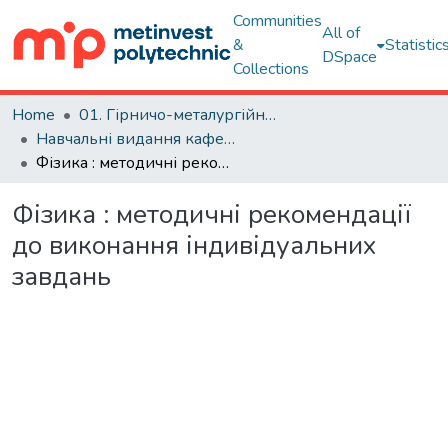
Communities
All of
&
Statistic
DSpace
Collections
Home
01. Гірничо-металургійний факультет
Навчальні видання кафедри МАТМЕХ
Фізика : методичні рекомендації до виконання індивідуальних завдань
Фізика : методичні рекомендації
до виконання індивідуальних
завдань