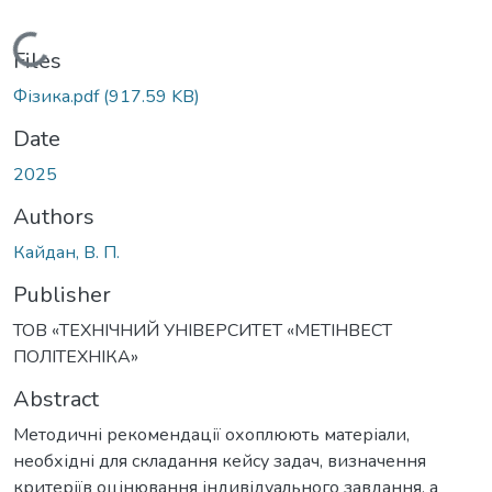
Loading...
Files
Фізика.pdf
(917.59 KB)
Date
2025
Authors
Кайдан, В. П.
Publisher
ТОВ «ТЕХНІЧНИЙ УНІВЕРСИТЕТ «МЕТІНВЕСТ
ПОЛІТЕХНІКА»
Abstract
Методичні рекомендації охоплюють матеріали,
необхідні для складання кейсу задач, визначення
критеріїв оцінювання індивідуального завдання, а