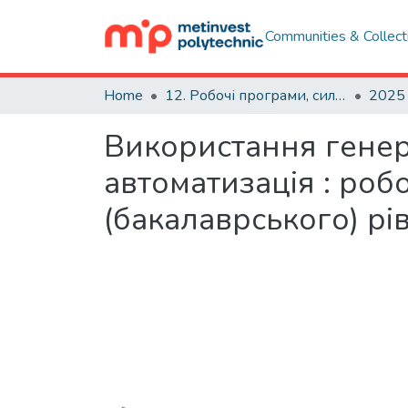
Communities & Collect
Home
12. Робочі програми, силабуси навчальних дисциплін
2025
Використання генер
автоматизація : роб
(бакалаврського) рі