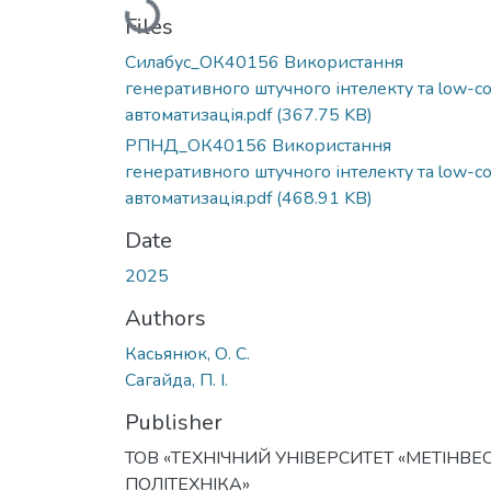
Loading...
Files
Силабус_ОК40156 Використання
генеративного штучного інтелекту та low-c
автоматизація.pdf
(367.75 KB)
РПНД_ОК40156 Використання
генеративного штучного інтелекту та low-c
автоматизація.pdf
(468.91 KB)
Date
2025
Authors
Касьянюк, О. С.
Сагайда, П. І.
Publisher
ТОВ «ТЕХНІЧНИЙ УНІВЕРСИТЕТ «МЕТІНВЕ
ПОЛІТЕХНІКА»