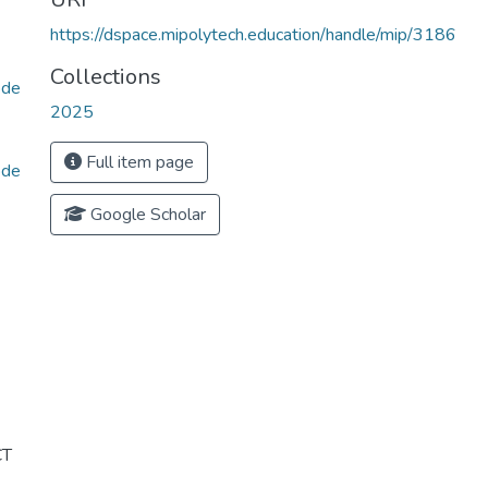
https://dspace.mipolytech.education/handle/mip/3186
Collections
ode
2025
Full item page
ode
Google Scholar
СТ