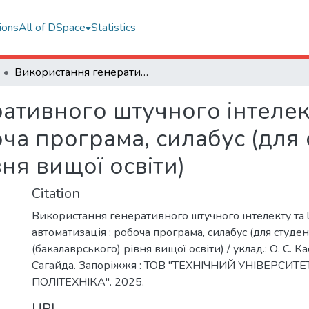
ions
All of DSpace
Statistics
Використання генеративного штучного інтелекту та low-code автоматизація : робоча програма, силабус (для студентів першого (бакалаврського) рівня вищої освіти)
ативного штучного інтелект
оча програма, силабус (для
вня вищої освіти)
Citation
Використання генеративного штучного інтелекту та 
автоматизація : робоча програма, силабус (для студе
(бакалаврського) рівня вищої освіти) / уклад.: О. С. Ка
Сагайда. Запоріжжя : ТОВ "ТЕХНІЧНИЙ УНІВЕРСИТЕ
ПОЛІТЕХНІКА". 2025.
URI