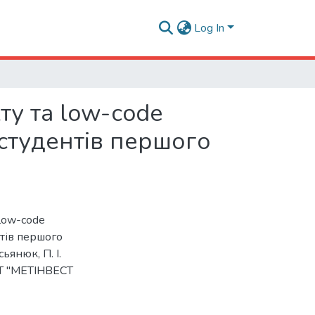
Log In
у та low-code
 студентів першого
low-code
нтів першого
сьянюк, П. І.
Т "МЕТІНВЕСТ