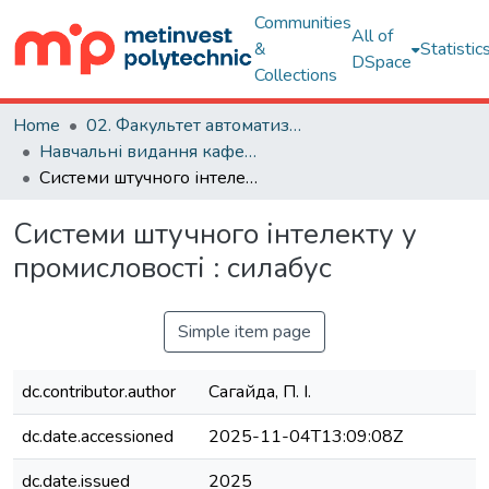
Communities
All of
&
Statistic
DSpace
Collections
Home
02. Факультет автоматизації виробництва, інформаційних та управлінських технологій
Навчальні видання кафедри ІНТЕХАД
Системи штучного інтелекту у промисловості : силабус
Системи штучного інтелекту у
промисловості : силабус
Simple item page
dc.contributor.author
Сагайда, П. І.
dc.date.accessioned
2025-11-04T13:09:08Z
dc.date.issued
2025