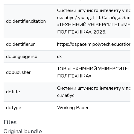
Системи штучного інтелекту у про
силабус / уклад. П. І. Сагайда. Зап
dc.identifier.citation
«ТЕХНІЧНИЙ УНІВЕРСИТЕТ «МЕТ
ПОЛІТЕХНІКА». 2025.
dc.identifier.uri
https://dspace.mipolytech.education
dc.language.iso
uk
ТОВ «ТЕХНІЧНИЙ УНІВЕРСИТЕТ 
dc.publisher
ПОЛІТЕХНІКА»
Системи штучного інтелекту у про
dc.title
силабус
dc.type
Working Paper
Files
Original bundle