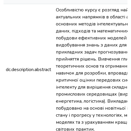
Особливістю курсу є розгляд най
актуальних напрямків в області ан
основних методів інтелектуально
даних, підходів та математичних 
побудови ефективних моделей та
видобування знань з даних для 
прикладних задач прогнозування
прийняття рішень. Вивчення гли
теоретичних основ та отримання
dc.description.abstract
навичок для розробки, впровадж
критичної оцінки передових сис
інтелекту для вирішення складних
промислових середовищах (виро
енергетика, логістика). Викладан
побудовано на основі новітньої 
стану і прогресу у технологіях, ме
моделях та з урахуванням кращих
світових практик.