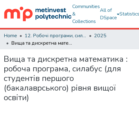
Communities
All of
&
Statistic
DSpace
Collections
Home
12. Робочі програми, силабуси навчальних дисциплін
2025
Вища та дискретна математика : робоча програма, силабус (для студентів першого (бакалаврського) рівня вищої освіти)
Вища та дискретна математика :
робоча програма, силабус (для
студентів першого
(бакалаврського) рівня вищої
освіти)