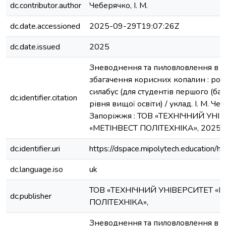
dc.contributor.author
Чеберячко, І. М.
dc.date.accessioned
2025-09-29T19:07:26Z
dc.date.issued
2025
Зневоднення та пиловловлення в те
збагачення корисних копалин : роб
силабус (для студентів першого (ба
dc.identifier.citation
рівня вищої освіти) / уклад. І. М. Че
Запоріжжя : ТОВ «ТЕХНІЧНИЙ УНІ
«МЕТІНВЕСТ ПОЛІТЕХНІКА», 2025.
dc.identifier.uri
https://dspace.mipolytech.education/h
dc.language.iso
uk
ТОВ «ТЕХНІЧНИЙ УНІВЕРСИТЕТ «М
dc.publisher
ПОЛІТЕХНІКА»,
Зневоднення та пиловловлення в те