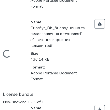
Adobe Portable Document
Format
Name:
Силабус_ВК_Зневоднення та
пиловловлення в технології
збагачення корисних
копалин.pdf
Loading...
Size:
436.14 KB
Format:
Adobe Portable Document
Format
License bundle
Now showing
1 - 1 of 1
Name: