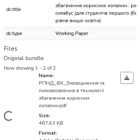
збагачення корисних копалин : роб
dc.title
силабус (для студентів першого (ба
рівня вищої освіти)
dc.type
Working Paper
Files
Original bundle
Now showing
1 - 2 of 2
Name:
РПНД_ВК_Зневоднення та
пиловловлення в технології
збагачення корисних
копалин.pdf
Loading...
Size:
487.63 KB
Format: