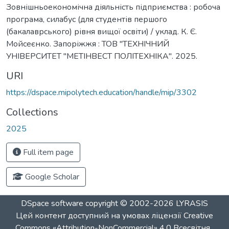
Зовнішньоекономічна діяльність підприємства : робоча
програма, силабус (для студентів першого
(бакалаврського) рівня вищої освіти) / уклад. К. Є.
Мойсеєнко. Запоріжжя : ТОВ "ТЕХНІЧНИЙ
УНІВЕРСИТЕТ "МЕТІНВЕСТ ПОЛІТЕХНІКА". 2025.
URI
https://dspace.mipolytech.education/handle/mip/3302
Collections
2025
Full item page
Google Scholar
DSpace software
copyright © 2002-2026
LYRASIS
Цей контент доступний на умовах ліцензії
Creative
Commons «Attribution-NonCommercial» 4.0 Всесвітня
.