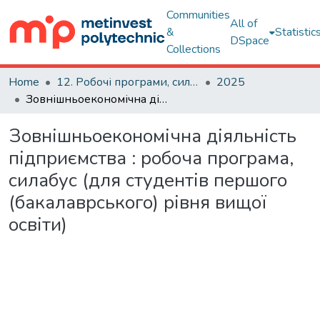
Communities
All of
&
Statistic
DSpace
Collections
Home
12. Робочі програми, силабуси навчальних дисциплін
2025
Зовнішньоекономічна діяльність підприємства : робоча програма, силабус (для студентів першого (бакалаврського) рівня вищої освіти)
Зовнішньоекономічна діяльність
підприємства : робоча програма,
силабус (для студентів першого
(бакалаврського) рівня вищої
освіти)