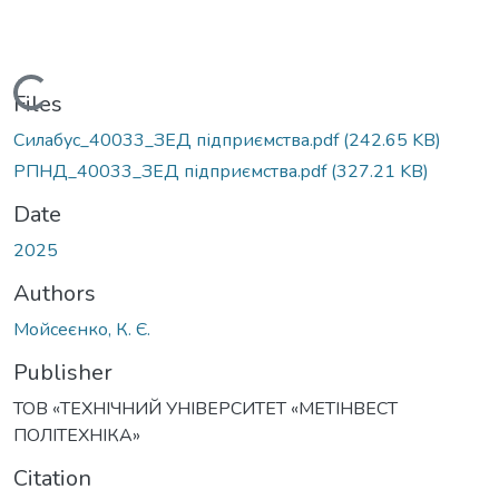
Loading...
Files
Силабус_40033_ЗЕД підприємства.pdf
(242.65 KB)
РПНД_40033_ЗЕД підприємства.pdf
(327.21 KB)
Date
2025
Authors
Мойсеєнко, К. Є.
Publisher
ТОВ «ТЕХНІЧНИЙ УНІВЕРСИТЕТ «МЕТІНВЕСТ
ПОЛІТЕХНІКА»
Citation