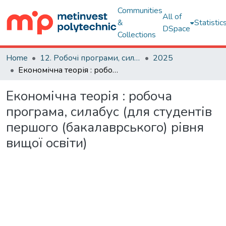
Communities
All of
&
Statistic
DSpace
Collections
Home
12. Робочі програми, силабуси навчальних дисциплін
2025
Економічна теорія : робоча програма, силабус (для студентів першого (бакалаврського) рівня вищої освіти)
Економічна теорія : робоча
програма, силабус (для студентів
першого (бакалаврського) рівня
вищої освіти)