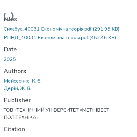
Loading...
Files
Силабус_40031 Економічна теорія.pdf
(291.98 KB)
РПНД_40031 Економічна теорія.pdf
(482.46 KB)
Date
2025
Authors
Мойсеєнко, К. Є.
Дерій, Ж. В.
Publisher
ТОВ «ТЕХНІЧНИЙ УНІВЕРСИТЕТ «МЕТІНВЕСТ
ПОЛІТЕХНІКА»
Citation