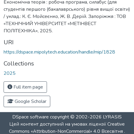
Економічна теорія : робоча програма, силабус (для
студентів першого (бакалаврського) рівня вищої освіти)
/ уклад.: К. Є. Мойсеєнко, Ж. В. Дерій. Запоріжжя : ТОВ
«ТЕХНІЧНИЙ УНІВЕРСИТЕТ «МЕТІНВЕСТ
ПОЛІТЕХНІКА», 2025.
URI
https://dspace.mipolytech.education/handle/mip/1828
Collections
2025
Full item page
Google Scholar
DSpace software
copyright © 2002-2026
LYRASIS
Цей контент доступний на умовах ліцензії
Creative
Commons «Attribution-NonCommercial» 4.0 Всесвітня
.